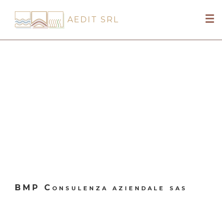
Skip
to
☰
AEDIT SRL
content
BMP Consulenza aziendale sas